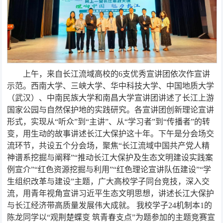
上午，来自长江流域高校的6支优秀宣讲团依次作宣讲
示范。西南大学、三峡大学、华中科技大学、中国地质大学
（武汉）、中南民族大学和南昌大学宣讲团讲述了长江上游
国家公园与自然保护地的实践研究。各宣讲团创新理论宣讲
形式，实现从“听众”到“主讲”、从“学习者”到“传播者”的转
变，用生动的故事讲述长江大保护这十年。下午是分会场交
流环节，共设五个分会场，聚焦“长江流域中国共产党人精
神谱系挖掘与阐释”“推动长江大保护及生态文明建设实践案
例宣介”“红色资源挖掘与利用”“红色理论宣讲队伍建设”“学
生组织改革与建设”主题，广大高校学子同台竞技，深入交
流，用青年视角宣讲习近平生态文明思想，讲述长江大保护
与长江经济带高质量发展伟大成就。 我校学子24机制本1的
陈龙同学以“观荆楚蝶变 筑青春支点”为题参加的主题竞赛宣