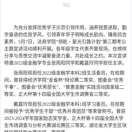
352
为充分发挥优秀学子示范引领作用，涵养锐意进取、勤
学奋进的优良学风，引领青年学子明晰成长航向、锤炼综合
素养，5月7日，法商学院“领航・星光引路计划”第三期考公
主题宣讲活动顺利开展。各年级学生代表齐聚现场，在榜样
分享与思想交流中凝聚奋进力量、共赴成长之约。本次宣讲
特邀2022级金融学专业张雨阳同学和戴嘉玲同学担任主讲。
张雨阳现担任2022级金融学本科2班生活委员，在校期
间，曾获得经济学院“金雀杯”辩论赛二等奖、图委会“优秀
干事” 、图委会“优秀部长”、“普惠金融”实践活动国家级二
等奖、正大杯第十四届全国大学生市调赛省三等奖。
戴嘉玲现担任2022级金融学本科1班学习委员。在校期
间被授予“优秀学生干部”“优秀共青团员”等荣誉称号。曾获
2023-2024学年国家励志奖学金、正大杯第十四届全国大学
生市场调查与分析大赛湖北赛区三等奖、湖北省大学生区块