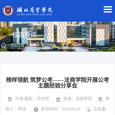
校园快讯
当前位置：
首页
-
校园快讯
- 正文
榜样领航 筑梦公考——法商学院开展公考
主题经验分享会
作者/摄影：齐欣悦
来源：法商学院
审
核人：郑洁
发布时间：2026-05-09
点击量：